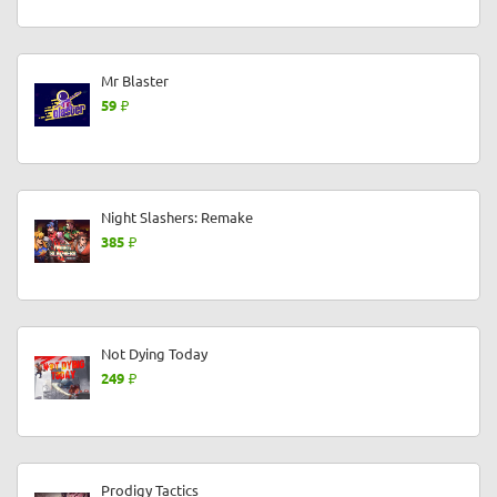
Mr Blaster
59
Night Slashers: Remake
385
Not Dying Today
249
Prodigy Tactics