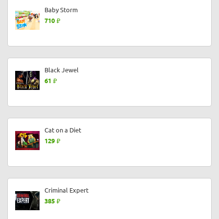
Baby Storm
710
Black Jewel
61
Cat on a Diet
129
Criminal Expert
385