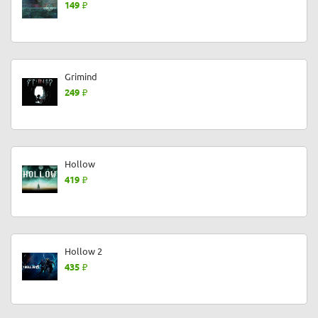
149
Grimind
249
Hollow
419
Hollow 2
435