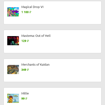
Magical Drop VI
1 100
Mastema: Out of Hell
129
Merchants of Kaidan
349
Millie
99