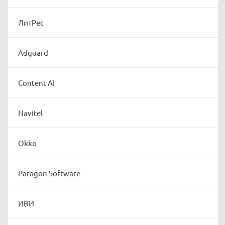
ЛитРес
Adguard
Content AI
Navitel
Okko
Paragon Software
ИВИ