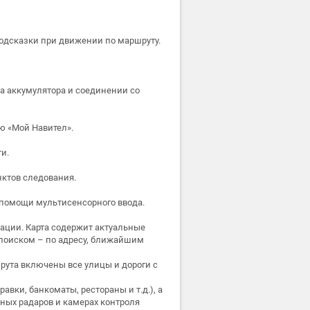
одсказки при движении по маршруту.
а аккумулятора и соединении со
ю «Мой Навител».
и.
ктов следования.
 помощи мультисенсорного ввода.
ации. Карта содержит актуальные
 поиском – по адресу, ближайшим
рута включены все улицы и дороги с
вки, банкоматы, рестораны и т.д.), а
ых радаров и камерах контроля