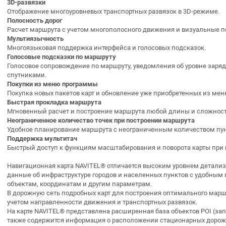
3D-развязки
Отображение многоуровневых транспортных развязок в 3D-режиме.
Полосность дорог
Расчет маршрута с учетом многополосного движения и визуальные п
Мультиязычность
Многоязыковая поддержка интерфейса и голосовых подсказок.
Голосовые подсказки по маршруту
Голосовое сопровождение по маршруту, уведомления об уровне заряд
спутниками.
Покупки из меню программы
Покупка новых пакетов карт и обновление уже приобретенных из мен
Быстрая прокладка маршрута
Мгновенный расчет и построение маршрута любой длины и сложност
Неограниченное количество точек при построении маршрута
Удобное планирование маршрута с неограниченным количеством пун
Поддержка мультитач
Быстрый доступ к функциям масштабирования и поворота карты при
Навигационная карта NAVITEL
®
отличается высоким уровнем детализ
данные об инфраструктуре городов и населенных пунктов с удобным
объектам, координатам и другим параметрам.
В дорожную сеть подробных карт для построения оптимального марш
учетом направленности движения и транспортных развязок.
На карте NAVITEL
®
представлена расширенная база объектов POI (запра
также содержится информация о расположении стационарных дорожн