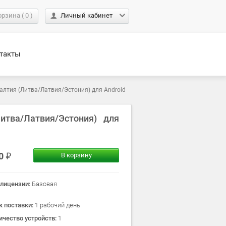
орзина
(
0
)
Личный кабинет
такты
алтия (Литва/Латвия/Эстония) для Android
итва/Латвия/Эстония) для
00
В корзину
 лицензии:
Базовая
к поставки:
1 рабочий день
ичество устройств:
1