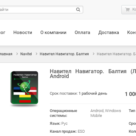
К
лог
Новости
О компании
Оплата
Доставка
Кон
лавная
Navitel
Навител Навигатор. Балтия
Навител Навигатор. Б
Навител Навигатор. Балтия (Л
Android
1 0
Срок поставки:
1 рабочий день
Операционные
Android, Windows
Тип
системы:
Mobile
Язык:
Рус
Сро
Канал продаж:
ESD
Кол