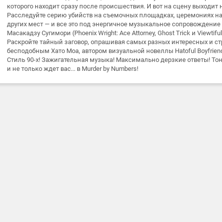
которого находит сразу после происшествия. И вот на сцену выходит 
Расследуйте серию убийств на съемочных площадках, церемониях на
других мест — и все это под энергичное музыкальное сопровождение
Масакадзу Сугимори (Phoenix Wright: Ace Attorney, Ghost Trick и Viewtiful
Раскройте тайный заговор, опрашивая самых разных интересных и с
бесподобным Хато Моа, автором визуальной новеллы Hatoful Boyfrien
Стиль 90-х! Зажигательная музыка! Максимально дерзкие ответы! Тонк
и не только ждет вас... в Murder by Numbers!