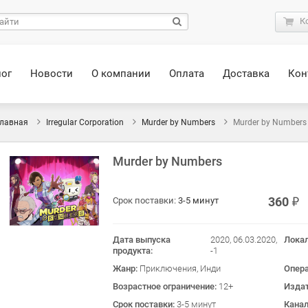
К
лог
Новости
О компании
Оплата
Доставка
Кон
лавная
Irregular Corporation
Murder by Numbers
Murder by Numbers
Murder by Numbers
360
Срок поставки:
3-5 минут
Дата выпуска
2020, 06.03.2020,
Лока
продукта:
-1
Жанр:
Приключения, Инди
Опер
Возрастное ограничение:
12+
Изда
Срок поставки:
3-5 минут
Кана