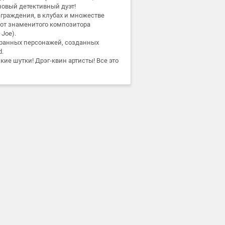
новый детективный дуэт!
граждения, в клубах и множестве
 от знаменитого композитора
 Joe).
транных персонажей, созданных
d.
ие шутки! Дрэг-квин артисты! Все это