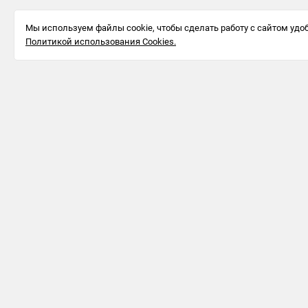
Мы используем файлы cookie, чтобы сделать работу с сайтом удоб
Политикой использования Cookies.
Информация для бизнеса
123242, г.
Москва, ул.
Большая
Грузинская,
д. 20, пом.
3А/П