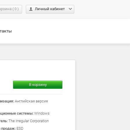
орзина
(
0
)
Личный кабинет
такты
В корзину
лизация:
Английская версия
ационные системы:
Windows
тель:
The Irregular Corporation
л продаж:
ESD