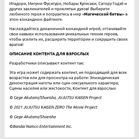
Итадори, Мегуми Фусигуро, Нобары Кугисаки, Сатору Годзё и
других заклинателей и проклятых духов! Выберите
любимого героя и погрузитесь в мир «
Магической битвы
» в
этом командном файтинге.
Наслаждайтесь динамичной командной игрой, оттачивайте
свои навыки использования уникальных техник героев,
чтобы усилить их, расширить территории и сокрушить своих
врагов!
ОПИСАНИЕ КОНТЕНТА ДЛЯ ВЗРОСЛЫХ
Разработчики описывают контент так:
Эта игра может содержать контент, не подходящий для всех
возрастов или для просмотра на работе: Эпизодическая
демонстрация наготы или сцен сексуального характера,
Сцены насилия или жестокости, Контент для взрослых
© Gege Akutami/Shueisha, JUJUTSU KAISEN Project
© 2021 JUJUTSU KAISEN ZERO The Movie Project
© Gege Akutami/Shueisha
©Bandai Namco Entertainment Inc.