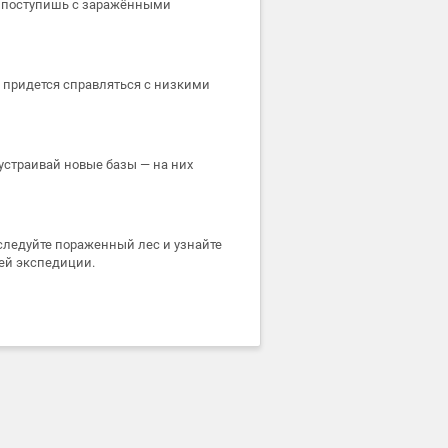
ак поступишь с заражёнными
 придется справляться с низкими
устраивай новые базы — на них
следуйте пораженный лес и узнайте
ей экспедиции.