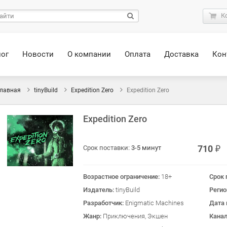
К
лог
Новости
О компании
Оплата
Доставка
Кон
лавная
tinyBuild
Expedition Zero
Expedition Zero
Expedition Zero
710
Срок поставки:
3-5 минут
Возрастное ограничение:
18+
Срок 
Издатель:
tinyBuild
Реги
Разработчик:
Enigmatic Machines
Дата 
Жанр:
Приключения, Экшен
Кана