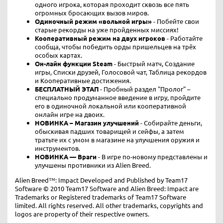
одного игрока, которая проходит сквозь все пять
огромных бросающих вызов миров.
Одиночный режим «вольной игры»
- Побейте свои
старые рекорды на уже пройденных миссиях!
Кооперативный режим на двух игроков
- Работайте
сообща, чтобы победить орды пришельцев на трёх
особых картах.
Он-лайн функции Steam
- Быстрый матч, Создание
игры, Списки друзей, Голосовой чат, Таблица рекордов
и Кооперативные достижения.
БЕСПЛАТНЫЙ ЭТАП
- Пробный раздел "Пролог" –
специально продуманное введение в игру, пройдите
его в одиночной локальной или кооперативной
онлайн игре на двоих.
НОВИНКА – Магазин улучшений
- Собирайте деньги,
обыскивая падших товарищей и сейфы, а затем
тратьте их с умом в магазине на улучшения оружия и
инструментов.
НОВИНКА — Враги
- В игре по-новому представлены и
улучшены противники из Alien Breed.
Alien Breed™: Impact Developed and Published by Team17
Software © 2010 Team17 Software and Alien Breed: Impact are
Trademarks or Registered trademarks of Team17 Software
limited. All rights reserved. All other trademarks, copyrights and
logos are property of their respective owners.