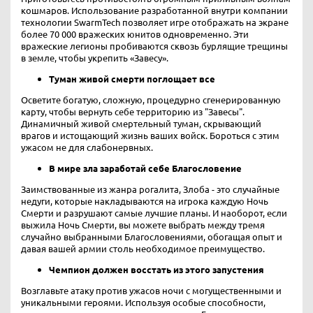
кошмаров. Использование разработанной внутри компании
технологии SwarmTech позволяет игре отображать на экране
более 70 000 вражеских юнитов одновременно. Эти
вражеские легионы пробиваются сквозь бурлящие трещины
в земле, чтобы укрепить «Завесу».
Туман живой смерти поглощает все
Осветите богатую, сложную, процедурно сгенерированную
карту, чтобы вернуть себе территорию из "Завесы".
Динамичный живой смертельный туман, скрывающий
врагов и истощающий жизнь ваших войск. Бороться с этим
ужасом не для слабонервных.
В мире зла заработай себе Благословение
Заимствованные из жанра рогалита, Злоба - это случайные
недуги, которые накладываются на игрока каждую Ночь
Смерти и разрушают самые лучшие планы. И наоборот, если
выжила Ночь Смерти, вы можете выбрать между тремя
случайно выбранными Благословениями, обогащая опыт и
давая вашей армии столь необходимое преимущество.
Чемпион должен восстать из этого запустения
Возглавьте атаку против ужасов ночи с могущественными и
уникальными героями. Используя особые способности,