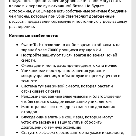
полученные при повышении уровня, эти Герои могут стать
ключом к перелому в отчаянной битве. Но будьте
осторожны, у Кошмаров есть собственные элитные бродячие
чемпионы, которые при убийстве теряют драгоценные
ресурсы, представляя серьезную и постоянную угрозу вашему
расширению.
Ключевые особенности:
SwarmTech позволяет в любое время отображать на
экране более 70000 роящихся отрядов ИИ.
Постройте защиту от тысяч врагов во время Ночей
смерти.
Смена дня и ночи, расширение днем, охота ночью
Уникальные герои для повышения уровня и
микроуправления, чтобы получить преимущество в
темноте
Система тумана живой смерти, которая растет и
отскакивает от света
Рандомизированные злые умыслы и благословения,
чтобы сделать каждое выживание уникальным
Многогранная система древа навыков для ваших
отрядов
Блуждающие элитные кошмары, которые могут
устроить засаду на вашу группу и сбросить
драгоценную темную эссенцию
Статусные эффекты, основанные на ужасе и смелости,