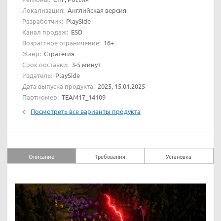
Локализация:
Английская версия
Разработчик:
PlaySide
Канал продаж:
ESD
Возрастное ограничение:
16+
Жанр:
Стратегия
Срок поставки:
3-5 минут
Издатель:
PlaySide
Дата выпуска продукта:
2025, 15.01.2025
Партномер:
TEAM17_14109
Посмотреть все варианты продукта
Описание
Требования
Установка