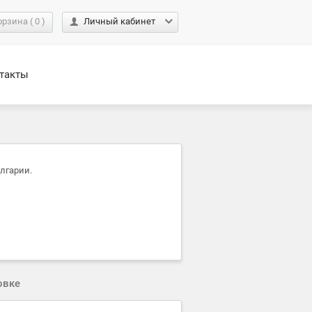
орзина
(
0
)
Личный кабинет
такты
лгарии.
овке