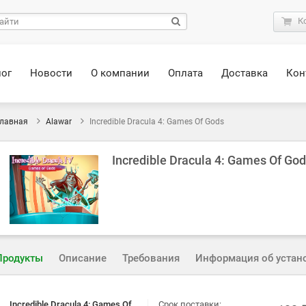
К
лог
Новости
О компании
Оплата
Доставка
Кон
лавная
Alawar
Incredible Dracula 4: Games Of Gods
Incredible Dracula 4: Games Of Go
Продукты
Описание
Требования
Информация об устан
Incredible Dracula 4: Games Of
Срок поставки: