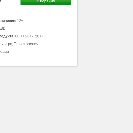
В корзину
аничение:
12+
ESD
родукта:
08.11.2017, 2017
ая игра, Приключения
оссия