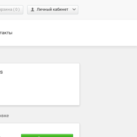
орзина
(
0
)
Личный кабинет
такты
ds
овке