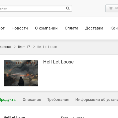
К
лог
Новости
О компании
Оплата
Доставка
Кон
лавная
Team 17
Hell Let Loose
Hell Let Loose
Продукты
Описание
Требования
Информация об устан
Hell Let Loose
Срок поставки: