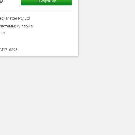
В корзину
ack Matter Pty Ltd
системы:
Windows
 17
M17_6593