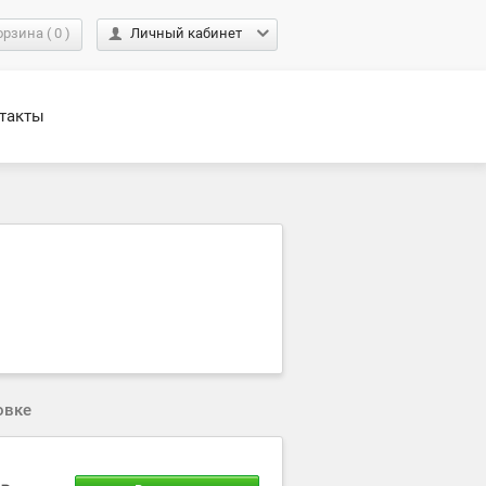
орзина
(
0
)
Личный кабинет
такты
овке