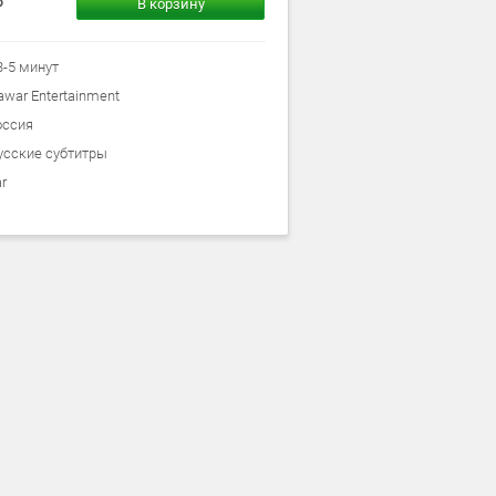
В корзину
3-5 минут
awar Entertainment
оссия
усские субтитры
r