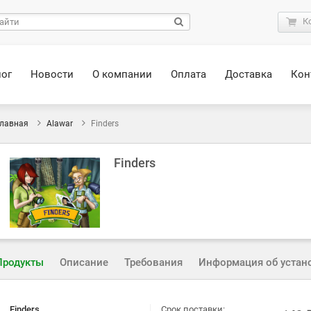
К
лог
Новости
О компании
Оплата
Доставка
Кон
лавная
Alawar
Finders
Finders
Продукты
Описание
Требования
Информация об устан
Finders
Срок поставки: