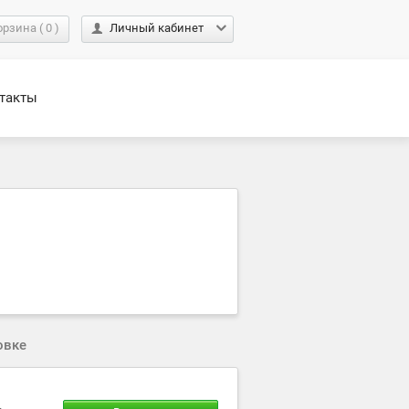
орзина
(
0
)
Личный кабинет
такты
овке