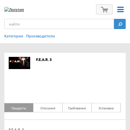
Категории
Производители
F.E.A.R. 3
Продукты
Описание
Требования
Установка
F.E.A.R. 3