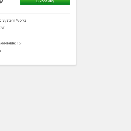
В корзину
c System Works
ESD
аничение:
16+
я