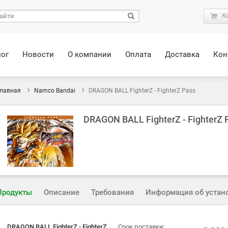
К
лог
Новости
О компании
Оплата
Доставка
Кон
лавная
Namco Bandai
DRAGON BALL FighterZ - FighterZ Pass
DRAGON BALL FighterZ - FighterZ 
Продукты
Описание
Требования
Информация об устан
DRAGON BALL FighterZ - FighterZ
Срок поставки: