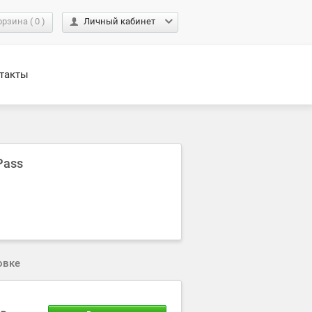
орзина
(
0
)
Личный кабинет
такты
Pass
овке