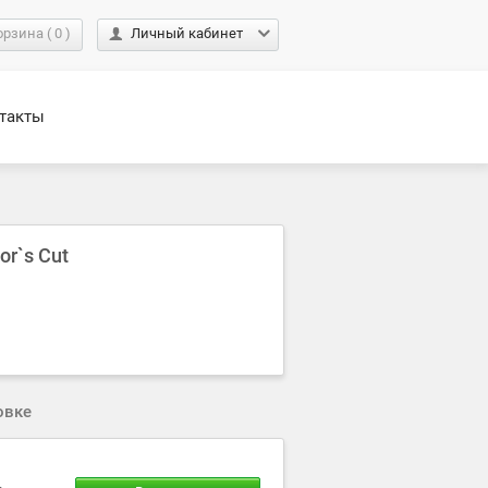
орзина
(
0
)
Личный кабинет
такты
or`s Cut
овке