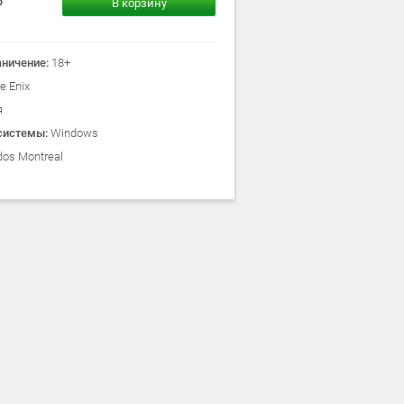
В корзину
аничение:
18+
e Enix
я
системы:
Windows
dos Montreal