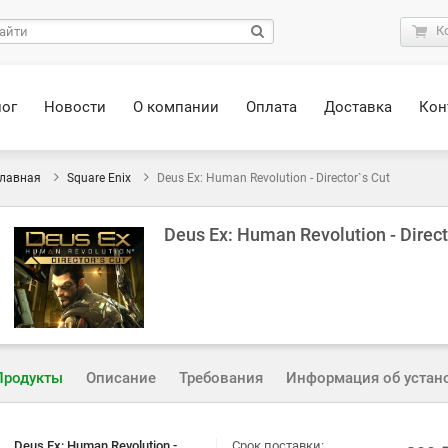
К
лог
Новости
О компании
Оплата
Доставка
Кон
лавная
Square Enix
Deus Ex: Human Revolution - Director`s Cut
Deus Ex: Human Revolution - Direct
Продукты
Описание
Требования
Информация об устан
Deus Ex: Human Revolution -
Срок поставки: