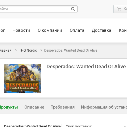
К
лог
Новости
О компании
Оплата
Доставка
Кон
лавная
THQ Nordic
Desperados: Wanted Dead Or Alive
Desperados: Wanted Dead Or Alive
Продукты
Описание
Требования
Информация об устан
Desperados: Wanted Dead Or Alive
Срок поставки: