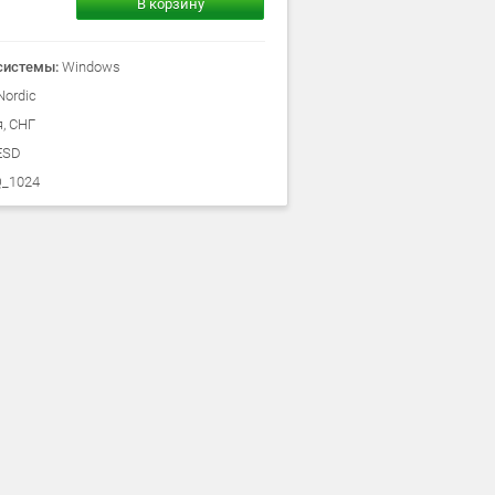
В корзину
системы:
Windows
ordic
, СНГ
ESD
_1024