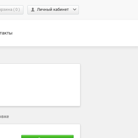
орзина
(
0
)
Личный кабинет
такты
овке