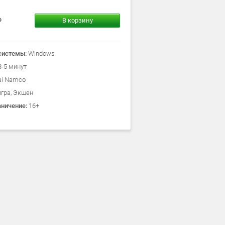
В корзину
системы:
Windows
3-5 минут
ai Namco
игра, Экшен
аничение:
16+