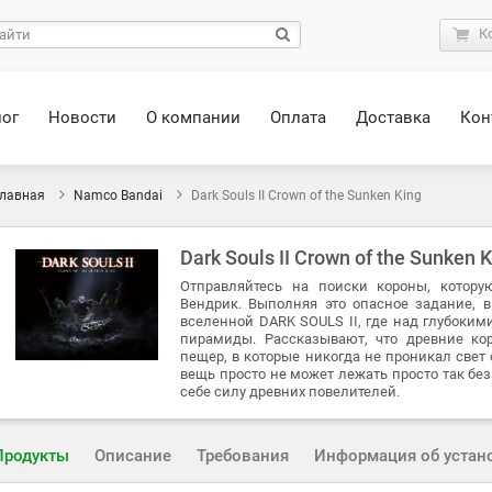
К
лог
Новости
О компании
Оплата
Доставка
Кон
лавная
Namco Bandai
Dark Souls II Crown of the Sunken King
Dark Souls II Crown of the Sunken 
Отправляйтесь на поиски короны, котору
Вендрик. Выполняя это опасное задание, 
вселенной DARK SOULS II, где над глубоки
пирамиды. Рассказывают, что древние ко
пещер, в которые никогда не проникал свет 
вещь просто не может лежать просто так без
себе силу древних повелителей.
Продукты
Описание
Требования
Информация об устан