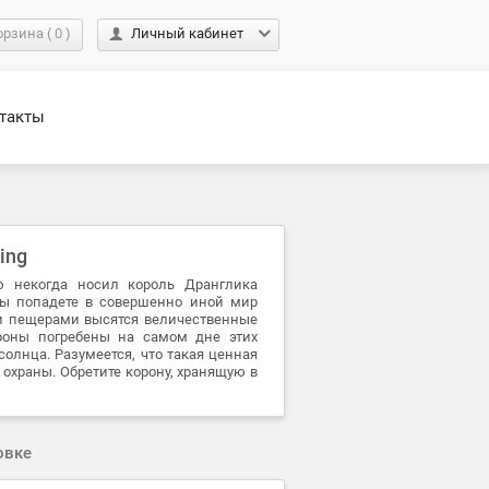
орзина
(
0
)
Личный кабинет
такты
King
ю некогда носил король Дранглика
вы попадете в совершенно иной мир
ми пещерами высятся величественные
роны погребены на самом дне этих
солнца. Разумеется, что такая ценная
 охраны. Обретите корону, хранящую в
овке