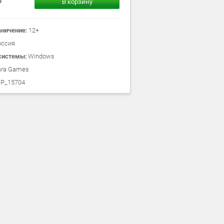
В корзину
аничение:
12+
оссия
системы:
Windows
ara Games
P_15704