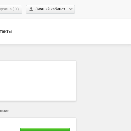
орзина
(
0
)
Личный кабинет
такты
овке