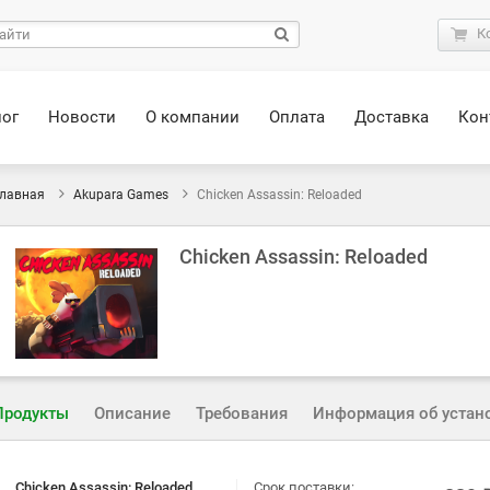
К
лог
Новости
О компании
Оплата
Доставка
Кон
лавная
Akupara Games
Chicken Assassin: Reloaded
Chicken Assassin: Reloaded
Продукты
Описание
Требования
Информация об устан
Chicken Assassin: Reloaded
Срок поставки: