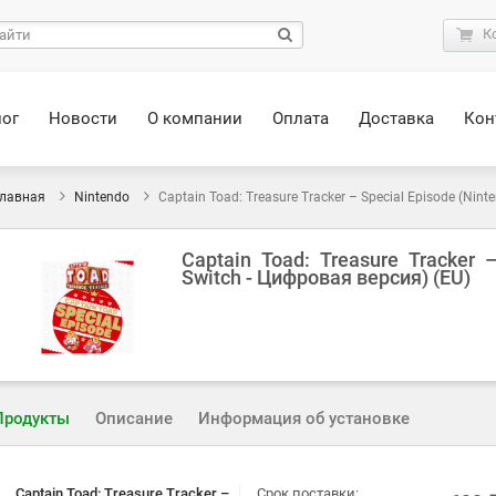
К
лог
Новости
О компании
Оплата
Доставка
Кон
лавная
Nintendo
Captain Toad: Treasure Tracker – Special Episode (Nin
Captain Toad: Treasure Tracker 
Switch - Цифровая версия) (EU)
Продукты
Описание
Информация об установке
Captain Toad: Treasure Tracker –
Срок поставки: