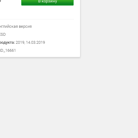
В корзину
нглийская версия
ESD
родукта:
2019, 14.03.2019
D_16661