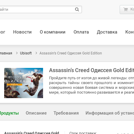
К
лог
Новости
О компании
Оплата
Доставка
Кон
лавная
Ubisoft
Assassin’s Creed Одиссея Gold Edition
Assassin’s Creed Одиссея Gold Edi
Пройдите путь от изгоя до живой легенды: от
раскрыть тайны своего прошлого и изменит
совершенно новая боевая система и морски
мире, который постоянно развивается и реаг
Продукты
Описание
Требования
Информация об устан
Assassin’s Creed Одиссея Gold
Срок поставки: