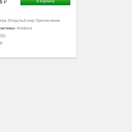
16
В корзину
игра, Открытый мир, Приключения
системы:
Windows
ESD
ft