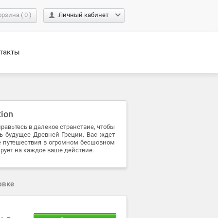
орзина
(
0
)
Личный кабинет
такты
tion
правьтесь в далекое странствие, чтобы
ь будущее Древней Греции. Вас ждет
е путешествия в огромном бесшовном
ирует на каждое ваше действие.
овке