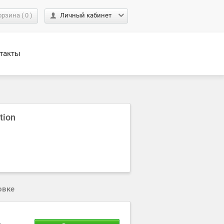
орзина
(
0
)
Личный кабинет
такты
tion
овке