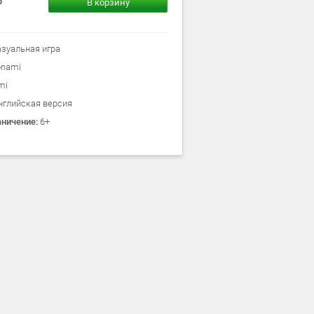
В корзину
азуальная игра
onami
mi
нглийская версия
аничение:
6+