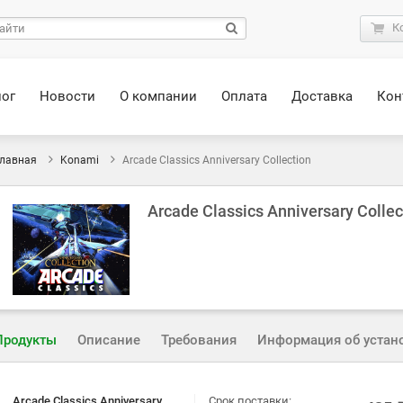
К
лог
Новости
О компании
Оплата
Доставка
Кон
лавная
Konami
Arcade Classics Anniversary Collection
Arcade Classics Anniversary Collec
Продукты
Описание
Требования
Информация об устан
Arcade Classics Anniversary
Срок поставки: