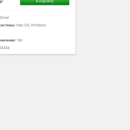
В корзину
Silver
системы:
Mac OS, Windows
аничение:
18+
23433