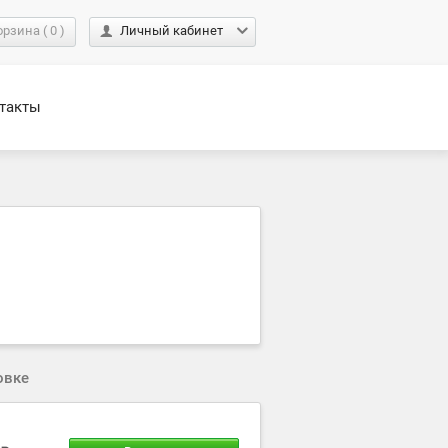
орзина
(
0
)
Личный кабинет
такты
овке