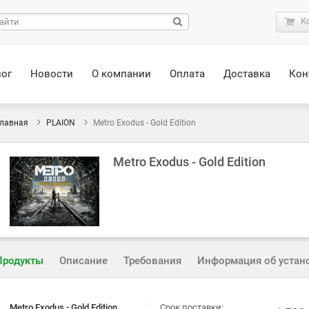
К
лог
Новости
О компании
Оплата
Доставка
Кон
лавная
PLAION
Metro Exodus - Gold Edition
Metro Exodus - Gold Edition
Продукты
Описание
Требования
Информация об устан
Metro Exodus - Gold Edition
Срок поставки: